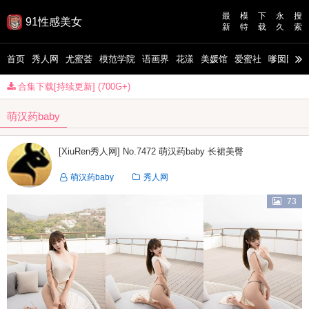
最
模
下
永
搜
91性感美女
新
特
载
久
索
首页
秀人网
尤蜜荟
模范学院
语画界
花漾
美媛馆
爱蜜社
嗲囡囡
合集下载[持续更新] (700G+)
萌汉药baby
[XiuRen秀人网] No.7472 萌汉药baby 长裙美臀
萌汉药baby
秀人网
73